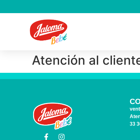
Atención al client
C
ven
Aten
33 3