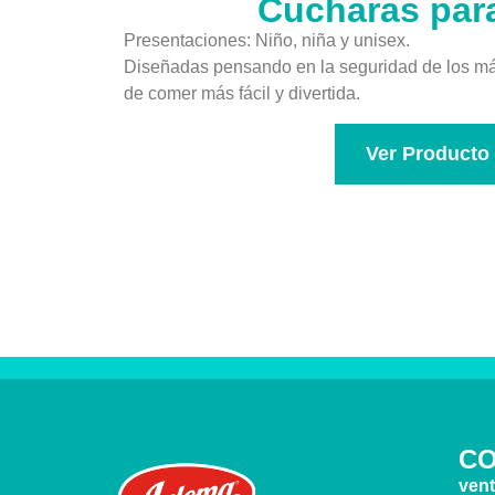
Cucharas par
Presentaciones: Niño, niña y unisex.
Diseñadas pensando en la seguridad de los má
de comer más fácil y divertida.
Ver Producto
C
ven